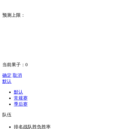
预测上限：
当前果子：
0
确定
取消
默认
默认
常规赛
季后赛
队伍
排名
战队
胜负
胜率